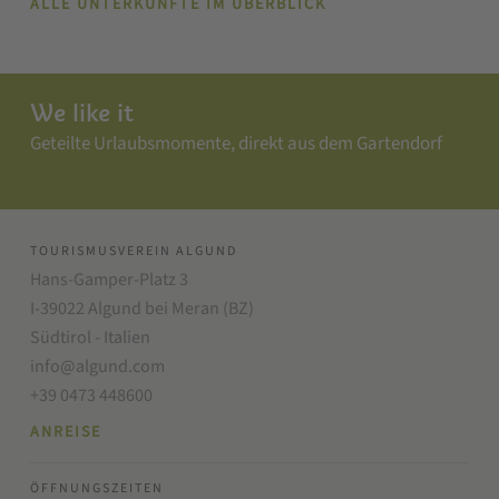
ALLE UNTERKÜNFTE IM ÜBERBLICK
We like it
Geteilte Urlaubsmomente, direkt aus dem Gartendorf
TOURISMUSVEREIN ALGUND
Hans-Gamper-Platz 3
I-39022 Algund bei Meran (BZ)
Südtirol - Italien
info@algund.com
+39 0473 448600
ANREISE
ÖFFNUNGSZEITEN