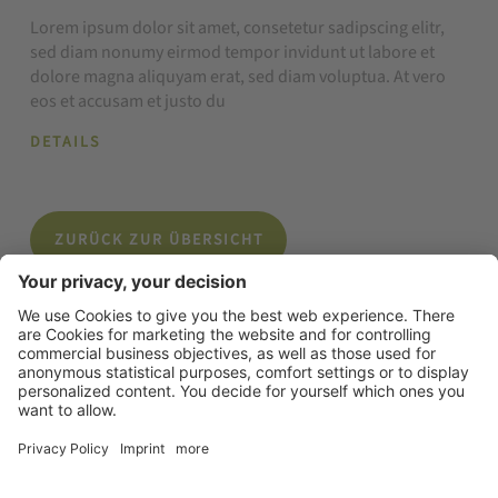
Lorem ipsum dolor sit amet, consetetur sadipscing elitr,
sed diam nonumy eirmod tempor invidunt ut labore et
dolore magna aliquyam erat, sed diam voluptua. At vero
eos et accusam et justo du
DETAILS
ZURÜCK ZUR ÜBERSICHT
© 2026 Tourismusverein Algund
.
Impressum
.
Datenschutzerklärung
.
Sitemap
.
Cookie Einstellungen
.
produced by