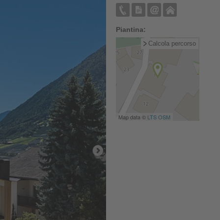
Piantina:
Calcola percorso
Map data ©
LTS
OSM