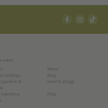
R LINKS
am
Meteo
ta catalogo
Blog
e giardino di
Hotel & alloggi
do
 interattiva
FAQs
a