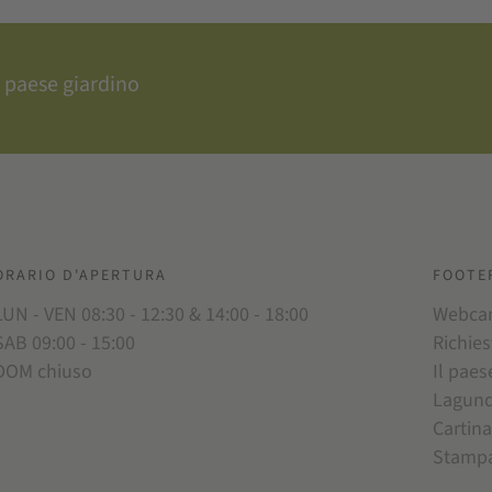
 paese giardino
ORARIO D'APERTURA
FOOTE
LUN - VEN 08:30 - 12:30 & 14:00 - 18:00
Webc
SAB 09:00 - 15:00
Richies
DOM chiuso
Il paes
Lagun
Cartina
Stamp