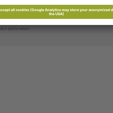
ichiesta
on bagno o doccia e WC, TV e balcone. Comode stanze di soggiorno. Il 
i e tipiche italiani.