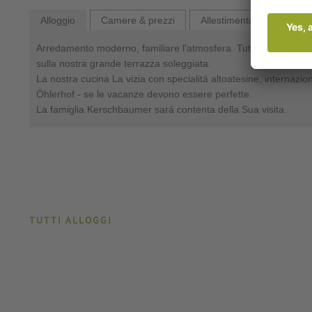
Alloggio
Camere & prezzi
Allestimento
Invia r
Arredamento moderno, familiare l'atmosfera. Tutte le stanze c
sulla nostra grande terrazza soleggiata.
La nostra cucina La vizia con specialitá altoatesine, internazional
Öhlerhof - se le vacanze devono essere perfette.
La famiglia Kerschbaumer sará contenta della Sua visita.
TUTTI ALLOGGI