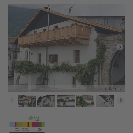
© Töllerhof