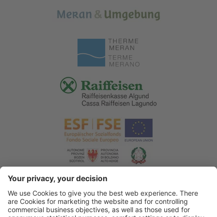
© 2026 Associazione Turistica di Lagundo
.
Credits
.