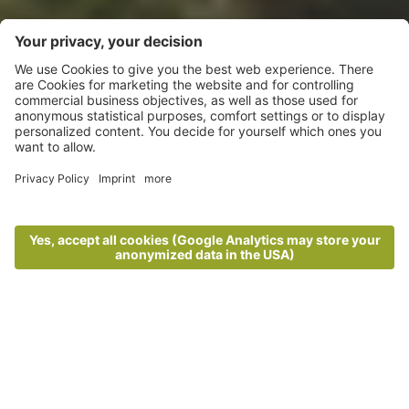
Come ogni anno: Lagundo si colora!
Aria fresca e mille colori
Vacanza autunnale a Lagundo in Alto Adige