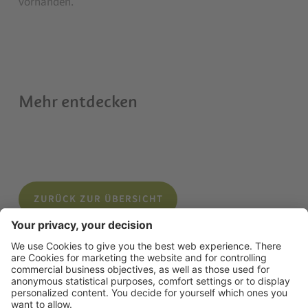
vorhanden.
Mehr entdecken
ZURÜCK ZUR ÜBERSICHT
© 2026 Tourismusverein Algund
.
Impressum
.
Datenschutzerklärung
.
Sitemap
.
Cookie Einstellungen
.