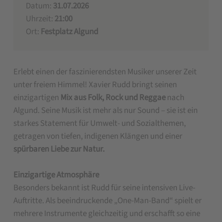
Datum:
31.07.2026
Uhrzeit:
21:00
Ort:
Festplatz Algund
Erlebt einen der faszinierendsten Musiker unserer Zeit
unter freiem Himmel! Xavier Rudd bringt seinen
einzigartigen
Mix aus Folk, Rock und Reggae
nach
Algund. Seine Musik ist mehr als nur Sound – sie ist ein
starkes Statement für Umwelt- und Sozialthemen,
getragen von tiefen, indigenen Klängen und einer
spürbaren Liebe zur Natur.
Einzigartige Atmosphäre
Besonders bekannt ist Rudd für seine intensiven Live-
Auftritte. Als beeindruckende „One-Man-Band“ spielt er
mehrere Instrumente gleichzeitig und erschafft so eine