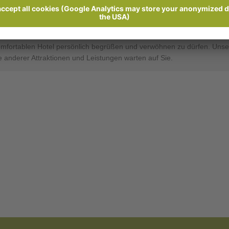
ertungen
Anfrage senden
wir Ihnen einen einzigartigen Blick auf die Kurstadt Meran und die u
omfortablen Hotel persönlich begrüßen und verwöhnen zu dürfen. Unse
anderer Attraktionen und Leistungen warten auf Sie.