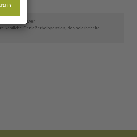
mliegende Bergwelt.
re köstliche Genießerhalbpension, das solarbeheite