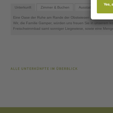
Unterkunft
Zimmer & Buchen
Ausstattung
Bew
Eine Oase der Ruhe am Rande der Obstwiesen gelegen, bieten 
Wir, die Familie Gamper, würden uns freuen Sie in unserem k
Freischwimmbad samt sonniger Liegewiese, sowie eine Menge 
ALLE UNTERKÜNFTE IM ÜBERBLICK