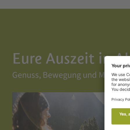
Eure Auszeit in A
Genuss, Bewegung und Momente,