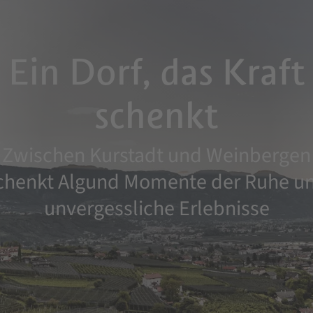
Ein Dorf, das Kraft
schenkt
Zwischen Kurstadt und Weinbergen
chenkt Algund Momente der Ruhe u
unvergessliche Erlebnisse