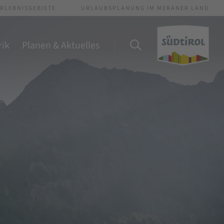
RLEBNISGEBIETE
URLAUBSPLANUNG IM MERANER LAND
rik
Planen & Aktuelles