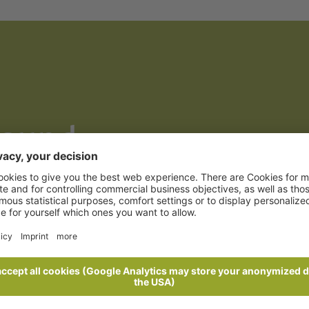
lgund
 die bleiben