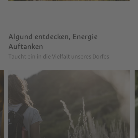
Algund entdecken, Energie
Auftanken
Atemberaubend
Taucht ein in die Vielfalt unseres Dorfes
Algund und seine Berge schenken Ruhe,
Energie und Momente zum Staunen.