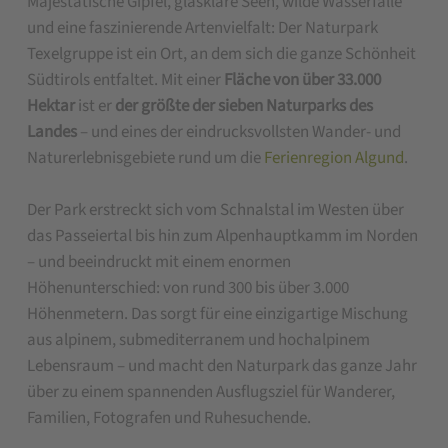
Majestätische Gipfel, glasklare Seen, wilde Wasserfälle
und eine faszinierende Artenvielfalt: Der Naturpark
Texelgruppe ist ein Ort, an dem sich die ganze Schönheit
Südtirols entfaltet. Mit einer
Fläche von über 33.000
Hektar
ist er
der größte der sieben Naturparks des
Landes
– und eines der eindrucksvollsten Wander- und
Naturerlebnisgebiete rund um die
Ferienregion Algund
.
Der Park erstreckt sich vom Schnalstal im Westen über
das Passeiertal bis hin zum Alpenhauptkamm im Norden
– und beeindruckt mit einem enormen
Höhenunterschied: von rund 300 bis über 3.000
Höhenmetern. Das sorgt für eine einzigartige Mischung
aus alpinem, submediterranem und hochalpinem
Lebensraum – und macht den Naturpark das ganze Jahr
über zu einem spannenden Ausflugsziel für Wanderer,
Familien, Fotografen und Ruhesuchende.