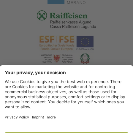
© 2026 Tourismusverein Algund
.
Impressum
.
Datenschutzerklärung
.
Barrierefreiheitserklärung
.
Sitemap
.
Cookie Einstellungen
.
produced by