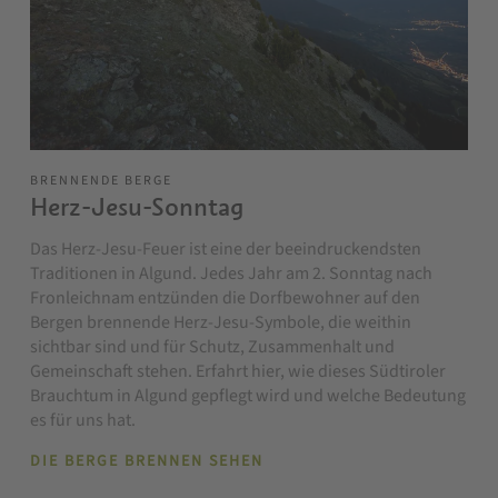
BRENNENDE BERGE
Herz-Jesu-Sonntag
Das Herz-Jesu-Feuer ist eine der beeindruckendsten
Traditionen in Algund. Jedes Jahr am 2. Sonntag nach
Fronleichnam entzünden die Dorfbewohner auf den
Bergen brennende Herz-Jesu-Symbole, die weithin
sichtbar sind und für Schutz, Zusammenhalt und
Gemeinschaft stehen. Erfahrt hier, wie dieses Südtiroler
Brauchtum in Algund gepflegt wird und welche Bedeutung
es für uns hat.
DIE BERGE BRENNEN SEHEN