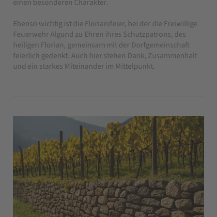
einen besonderen Charakter.
Ebenso wichtig ist die Florianifeier, bei der die Freiwillige
Feuerwehr Algund zu Ehren ihres Schutzpatrons, des
heiligen Florian, gemeinsam mit der Dorfgemeinschaft
feierlich gedenkt. Auch hier stehen Dank, Zusammenhalt
und ein starkes Miteinander im Mittelpunkt.