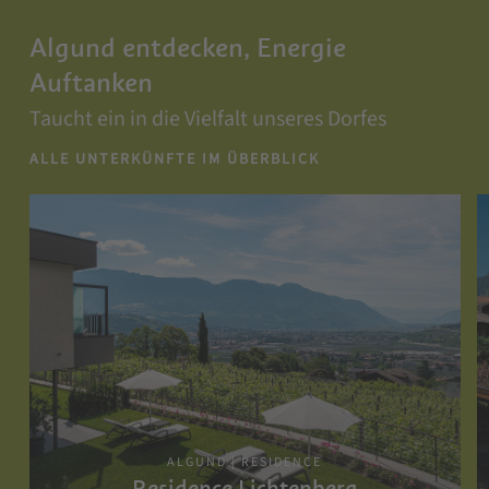
Algund entdecken, Energie
Auftanken
Taucht ein in die Vielfalt unseres Dorfes
ALLE UNTERKÜNFTE IM ÜBERBLICK
ALGUND | RESIDENCE
Residence Lichtenberg