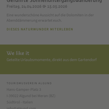
Geführte Sonnenuntergangswanderung
Freitag, 24.04.2026 & 15.05.2026
Eine wunderschöne Aussicht auf die Dolomiten in der
Abenddämmerung erwartet euch.
DIESES NATURWUNDER MITERLEBEN
We like it
Geteilte Urlaubsmomente, direkt aus dem Gartendorf
TOURISMUSVEREIN ALGUND
Hans-Gamper-Platz 3
I-39022 Algund bei Meran (BZ)
Südtirol - Italien
info@algund.com