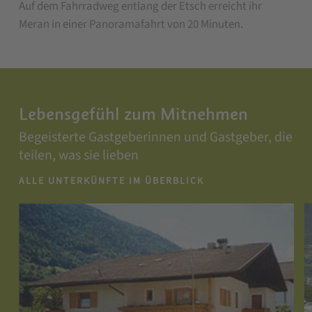
Auf dem Fahrradweg entlang der Etsch erreicht ihr
Meran in einer Panoramafahrt von 20 Minuten.
Lebensgefühl zum Mitnehmen
Begeisterte Gastgeberinnen und Gastgeber, die
Ein Dorf, das Kraft schenkt
teilen, was sie lieben
Zwischen Kurstadt und Weinbergen schenkt
Algund Momente der Ruhe und unvergessliche
ALLE UNTERKÜNFTE IM ÜBERBLICK
Erlebnisse