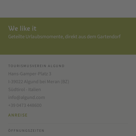
We like it
Geteilte Urlaubsmomente, direkt aus dem Gartendorf
TOURISMUSVEREIN ALGUND
Hans-Gamper-Platz 3
I-39022 Algund bei Meran (BZ)
Südtirol - Italien
info@algund.com
+39 0473 448600
ANREISE
ÖFFNUNGSZEITEN