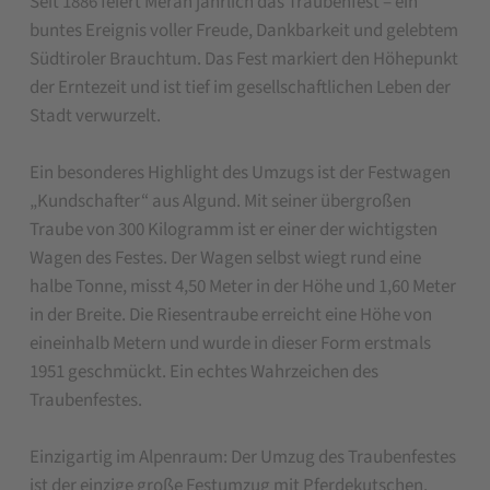
Seit 1886 feiert Meran jährlich das Traubenfest – ein
buntes Ereignis voller Freude, Dankbarkeit und gelebtem
Südtiroler Brauchtum. Das Fest markiert den Höhepunkt
der Erntezeit und ist tief im gesellschaftlichen Leben der
Stadt verwurzelt.
Ein besonderes Highlight des Umzugs ist der Festwagen
„Kundschafter“ aus Algund. Mit seiner übergroßen
Traube von 300 Kilogramm ist er einer der wichtigsten
Wagen des Festes. Der Wagen selbst wiegt rund eine
halbe Tonne, misst 4,50 Meter in der Höhe und 1,60 Meter
in der Breite. Die Riesentraube erreicht eine Höhe von
eineinhalb Metern und wurde in dieser Form erstmals
1951 geschmückt. Ein echtes Wahrzeichen des
Traubenfestes.
Einzigartig im Alpenraum: Der Umzug des Traubenfestes
ist der einzige große Festumzug mit Pferdekutschen.