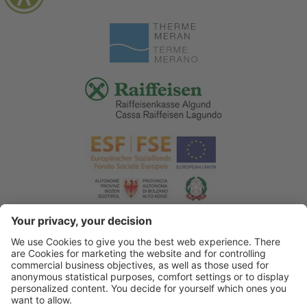
© 2026 Tourismusverein Algund
.
Impressum
.
Datenschutzerklärung
.
Barrierefreiheitserklärung
.
Sitemap
.
Cookie Einstellungen
.
produced by