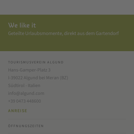
We like it
Geteilte Urlaubsmomente, direkt aus dem Gartendorf
TOURISMUSVEREIN ALGUND
Hans-Gamper-Platz 3
I-39022 Algund bei Meran (BZ)
Südtirol - Italien
info@algund.com
+39 0473 448600
ANREISE
ÖFFNUNGSZEITEN