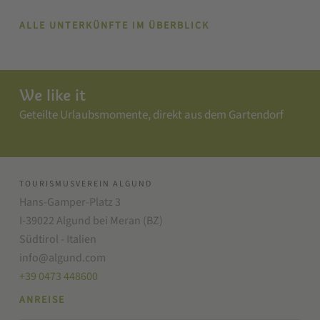
ALLE UNTERKÜNFTE IM ÜBERBLICK
We like it
Geteilte Urlaubsmomente, direkt aus dem Gartendorf
TOURISMUSVEREIN ALGUND
Hans-Gamper-Platz 3
I-39022 Algund bei Meran (BZ)
Südtirol - Italien
info@algund.com
+39 0473 448600
ANREISE