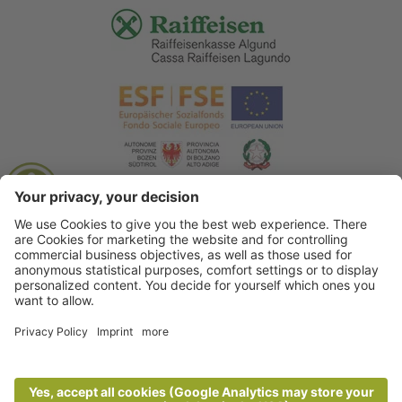
© 2026 Tourismusverein Algund
.
Impressum
.
Datenschutzerklärung
.
Barrierefreiheitserklärung
.
Sitemap
.
Cookie Einstellungen
.
produced by