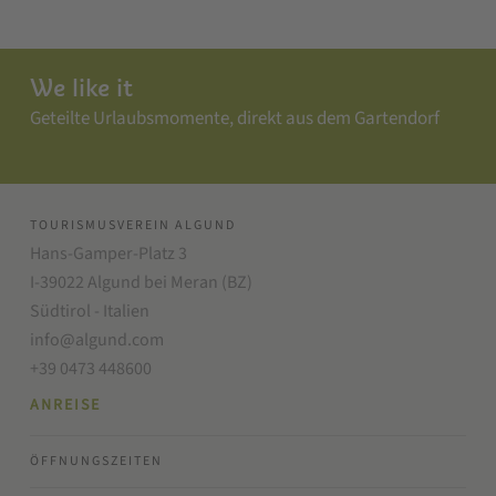
We like it
Geteilte Urlaubsmomente, direkt aus dem Gartendorf
TOURISMUSVEREIN ALGUND
Hans-Gamper-Platz 3
I-39022 Algund bei Meran (BZ)
Südtirol - Italien
info@algund.com
+39 0473 448600
ANREISE
ÖFFNUNGSZEITEN