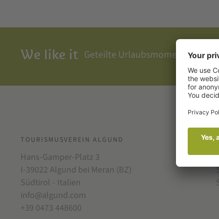
We like it
Geteilte Urlaubsmomente, direk
TOURISMUSVEREIN ALGUND
Hans-Gamper-Platz 3
I-39022 Algund bei Meran (BZ)
Südtirol - Italien
info@algund.com
+39 0473 448600