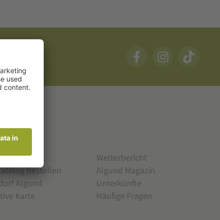
& SERVICE
am
Wetterbericht
katalog bestellen
Algund Magazin
dorf Algund
Unterkünfte
tive Karte
Häufige Fragen