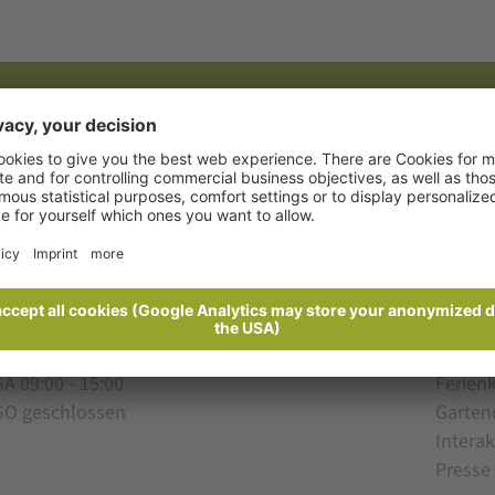
t aus dem Gartendorf
ÖFFNUNGSZEITEN
INFOS 
MO - FR 08:30 - 12:30 & 14:00 - 18:00
Webc
SA 09:00 - 15:00
Ferien
SO geschlossen
Garten
Interak
Presse