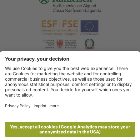
© 2026 Tourismusverein Algund
.
Impressum
.
Datenschutzerklärung
.
Barrierefreiheitserklärung
.
Sitemap
.
Cookie Einstellungen
.
produced by