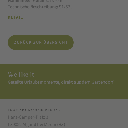
Höhenmeter Abfahrt:
1370m
Technische Beschreibung:
S1/S2 ...
DETAIL
ZURÜCK ZUR ÜBERSICHT
We like it
Geteilte Urlaubsmomente, direkt aus dem Gartendorf
TOURISMUSVEREIN ALGUND
Hans-Gamper-Platz 3
I-39022 Algund bei Meran (BZ)