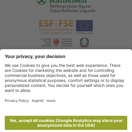
© 2026 Tourismusverein Algund
.
Impressum
.
Datenschutzerklärung
.
Barrierefreiheitserklärung
.
Sitemap
.
Cookie Einstellungen
.
produced by