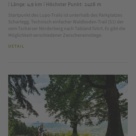
| Länge: 4,9 km
| Höchster Punkt: 1428 m
Startpunkt des Lupo-Trails ist unterhalb des Parkplatzes
Schartegg. Technisch einfacher Waldboden-Trail (S1) der
vom Tscharser Nörderberg nach Tabland führt. Es gibt die
Möglichkeit verschiedener Zwischeneinstiege.
DETAIL