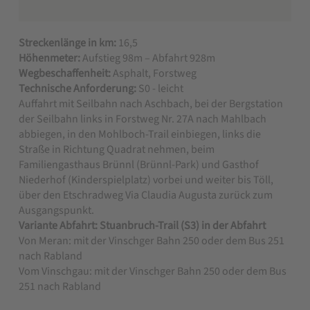
Streckenlänge in km:
16,5
Höhenmeter:
Aufstieg 98m – Abfahrt 928m
Wegbeschaffenheit:
Asphalt, Forstweg
Technische Anforderung:
S0 - leicht
Auffahrt mit Seilbahn nach Aschbach, bei der Bergstation
der Seilbahn links in Forstweg Nr. 27A nach Mahlbach
abbiegen, in den Mohlboch-Trail einbiegen, links die
Straße in Richtung Quadrat nehmen, beim
Familiengasthaus Brünnl (Brünnl-Park) und Gasthof
Niederhof (Kinderspielplatz) vorbei und weiter bis Töll,
über den Etschradweg Via Claudia Augusta zurück zum
Ausgangspunkt.
Variante Abfahrt: Stuanbruch-Trail (S3) in der Abfahrt
Von Meran: mit der Vinschger Bahn 250 oder dem Bus 251
nach Rabland
Vom Vinschgau: mit der Vinschger Bahn 250 oder dem Bus
251 nach Rabland