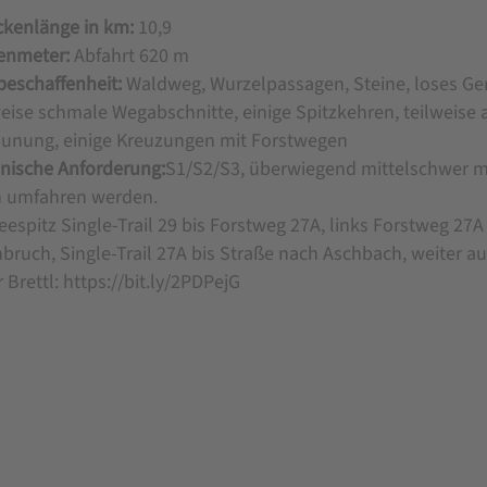
ckenlänge in km:
10,9
enmeter:
Abfahrt 620 m
eschaffenheit:
Waldweg, Wurzelpassagen, Steine, loses Geröl
weise schmale Wegabschnitte, einige Spitzkehren, teilweise
unung, einige Kreuzungen mit Forstwegen
nische Anforderung:
S1/S2/S3, überwiegend mittelschwer mi
 umfahren werden.
eespitz Single-Trail 29 bis Forstweg 27A, links Forstweg 27A
nbruch, Single-Trail 27A bis Straße nach Aschbach, weiter auf
 Brettl: https://bit.ly/2PDPejG