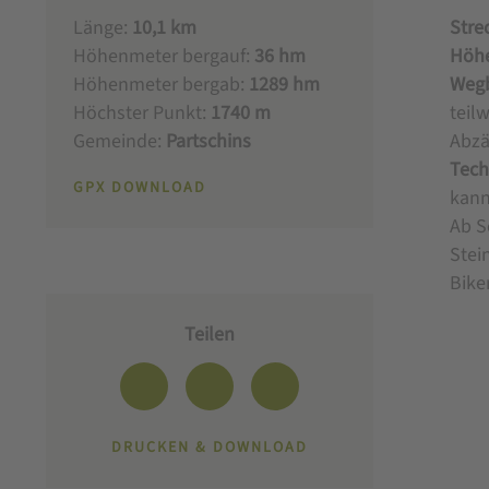
Länge:
10,1 km
Stre
Höhenmeter bergauf:
36 hm
Höh
Höhenmeter bergab:
1289 hm
Wegb
Höchster Punkt:
1740 m
teil
Gemeinde:
Partschins
Abzä
Tech
GPX DOWNLOAD
kann
Ab S
Stei
Biker
Teilen
DRUCKEN & DOWNLOAD