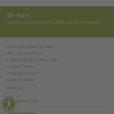
We like it
Geteilte Urlaubsmomente, direkt aus dem Gartendorf
TOURISMUSVEREIN ALGUND
Hans-Gamper-Platz 3
I-39022 Algund bei Meran (BZ)
Südtirol - Italien
info@algund.com
+39 0473 448600
ANREISE
ÖFFNUNGSZEITEN
INFOS & SERVICE