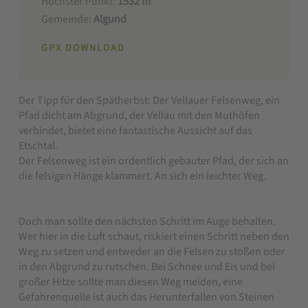
Höchster Punkt:
1532 m
Gemeinde:
Algund
GPX DOWNLOAD
Der Tipp für den Spätherbst: Der Vellauer Felsenweg, ein
Pfad dicht am Abgrund, der Vellau mit den Muthöfen
verbindet, bietet eine fantastische Aussicht auf das
Etschtal.
Der Felsenweg ist ein ordentlich gebauter Pfad, der sich an
die felsigen Hänge klammert. An sich ein leichter Weg.
⠀⠀⠀⠀⠀⠀⠀⠀⠀⠀⠀⠀⠀⠀⠀⠀⠀⠀⠀⠀⠀⠀⠀⠀⠀⠀⠀⠀
Doch man sollte den nächsten Schritt im Auge behalten.
Wer hier in die Luft schaut, riskiert einen Schritt neben den
Weg zu setzen und entweder an die Felsen zu stoßen oder
in den Abgrund zu rutschen. Bei Schnee und Eis und bei
großer Hitze sollte man diesen Weg meiden, eine
Gefahrenquelle ist auch das Herunterfallen von Steinen