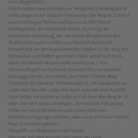
nach Regenfällen.
Gleich neben dem Kirchlein zur Heiligsten Dreifaltigkeit in
Vellau beginnt der Vellauer Felsenweg. Der Weg Nr.22 führt
zuerst in einigen Kehren aufwärts und führt leicht
ansteigend in den Grabbach hinein. Nun folgt der
eigentliche Felsenweg, der die steilen Bergflanken des
Mutkammes quert und bis zum Gasthof Hochmuth
hinaufführt. An den exponiertesten Stellen ist der Weg mit
Halteseilen und Ketten gesichert. (Sehr gefährlich ist es,
wenn die kleinen Wasserläufe vereist sind.) Von
Hochmuth geht es nochmals aufwärts bis zum Gasthof
Steinegg und von dort weiter den Hans-Frieden-Weg
(Teilstück des Meraner Höhenweges Nr. 24) westwärts zur
Leiter Alm. Von der Leiter Alm kann man mit dem Korblift
nach Vellau zurückfahren oder zu Fuß über den Weg Nr. 25
oder 25A nach Vellau absteigen. Der Vellauer Felsenweg
sollte nur von trittsicheren und schwindelfreien
Wanderern begangen werden, aber auch am Hans-Frieden
Weg ist Vorsicht geboten.
Sessellift von Mitterplars nach Vellau
Hinunter mit dem Korblift und dann Sessellift