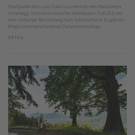
Startpunkt des Lupo-Trails ist unterhalb des Parkplatzes
Schartegg. Technisch einfacher Waldboden-Trail (S1) der
vom Tscharser Nörderberg nach Tabland führt. Es gibt die
Möglichkeit verschiedener Zwischeneinstiege.
DETAIL