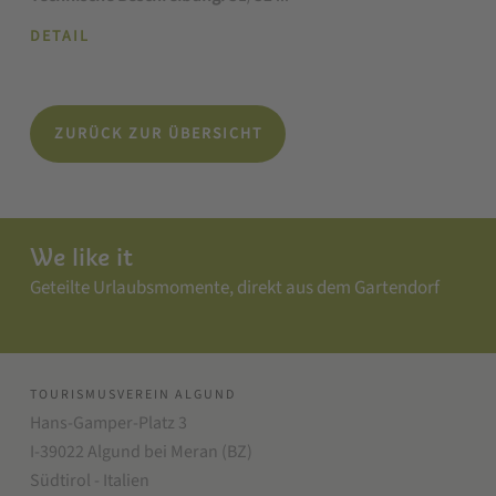
DETAIL
ZURÜCK ZUR ÜBERSICHT
We like it
Geteilte Urlaubsmomente, direkt aus dem Gartendorf
TOURISMUSVEREIN ALGUND
Hans-Gamper-Platz 3
I-39022 Algund bei Meran (BZ)
Südtirol - Italien