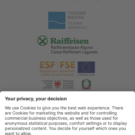
© 2026 Tourismusverein Algund
.
Impressum
.
Datenschutzerklärung
.
Barrierefreiheitserklärung
.
Sitemap
.