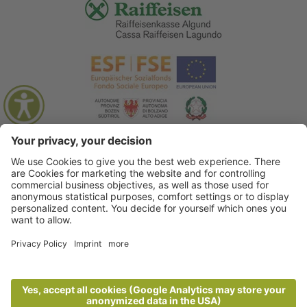
© 2026 Associazione Turistica di Lagundo
.
Credits
.
Informativa privacy
.
Dichiarazione di accessibilità
.
Sitemap
.
Impostazioni cookie
.
produced by