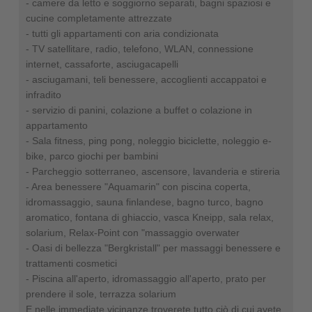
- camere da letto e soggiorno separati, bagni spaziosi e
cucine completamente attrezzate
- tutti gli appartamenti con aria condizionata
- TV satellitare, radio, telefono, WLAN, connessione
internet, cassaforte, asciugacapelli
- asciugamani, teli benessere, accoglienti accappatoi e
infradito
- servizio di panini, colazione a buffet o colazione in
appartamento
- Sala fitness, ping pong, noleggio biciclette, noleggio e-
bike, parco giochi per bambini
- Parcheggio sotterraneo, ascensore, lavanderia e stireria
- Area benessere "Aquamarin" con piscina coperta,
idromassaggio, sauna finlandese, bagno turco, bagno
aromatico, fontana di ghiaccio, vasca Kneipp, sala relax,
solarium, Relax-Point con "massaggio overwater
- Oasi di bellezza "Bergkristall" per massaggi benessere e
trattamenti cosmetici
- Piscina all'aperto, idromassaggio all'aperto, prato per
prendere il sole, terrazza solarium
E nelle immediate vicinanze troverete tutto ciò di cui avete