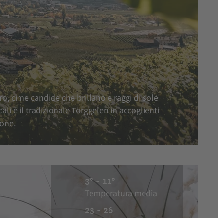
, cime candide che brillano e raggi di sole
li e il tradizionale Törggelen in accoglienti
ione.
3° - 11°
Temperatura media
23 - 26