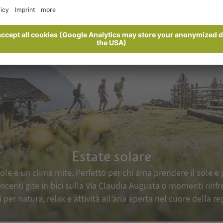
Estate solare
le e un clima mite. Perfetto per chi ama prendere il sole e pe
ncenti gite in bici sulla Via Claudia Augusta o momenti rinfre
i per natura, relax e attività all’aria aperta nel cuore della r