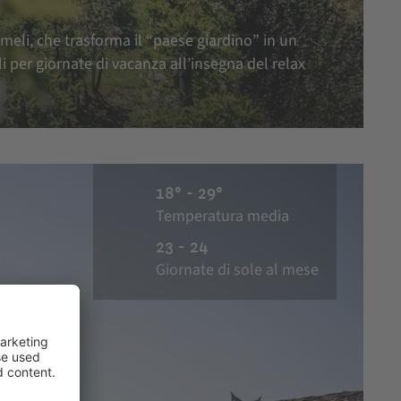
meli, che trasforma il “paese giardino” in un
li per giornate di vacanza all’insegna del relax
18° - 29°
Temperatura media
23 - 24
Giornate di sole al mese