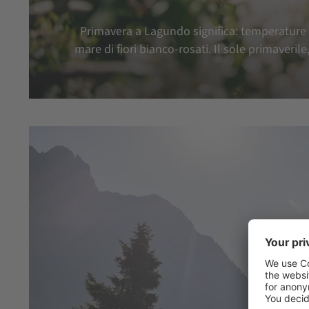
Primavera a Lagundo significa: temperature p
mare di fiori bianco-rosati. Il sole primaveril