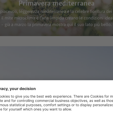
Primavera mediterranea
iacevoli, leggerezza mediterranea e la celebre fioritura dei 
e, il mite microclima e l’aria limpida creano le condizioni idea
– già a marzo la primavera mostra qui il suo lato più bello.