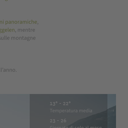
oni panoramiche
,
rggelen
, mentre
 sulle montagne
ll’anno.
13° - 22°
Temperatura media
23 - 26
Giornate di sole al mese