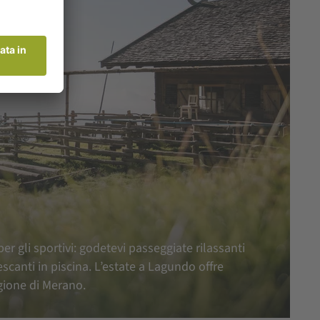
r gli sportivi: godetevi passeggiate rilassanti
scanti in piscina. L’estate a Lagundo offre
egione di Merano.