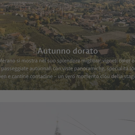
Autunno dorato
rano si mostra nel suo splendore migliore: vigneti color oro
passeggiate autunnali con viste panoramiche, specialità loca
en e cantine contadine – un vero momento clou della stag