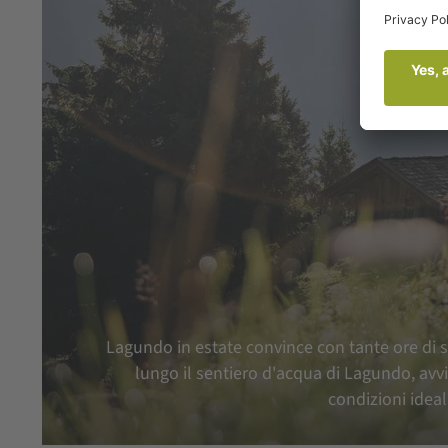
Lagundo in estate convince con tante ore di so
lungo il sentiero d'acqua di Lagundo, avvi
condizioni ideal