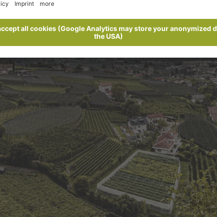
ra la città termale e i vigneti, Lagun
regala momenti di pace ed esperienz
indimenticabili