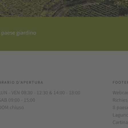
 paese giardino
ORARIO D'APERTURA
FOOTE
LUN - VEN 08:30 - 12:30 & 14:00 - 18:00
Webc
SAB 09:00 - 15:00
Richies
DOM chiuso
Il paes
Lagun
Cartina