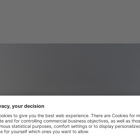
Un paese che dona
energia