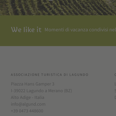
We like it
Momenti di vacanza condivisi nel
ASSOCIAZIONE TURISTICA DI LAGUNDO
Piazza Hans Gamper 3
I-39022 Lagundo a Merano (BZ)
Alto Adige - Italia
info@algund.com
+39 0473 448600