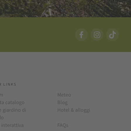
R LINKS
am
Meteo
ta catalogo
Blog
e giardino di
Hotel & alloggi
do
 interattiva
FAQs