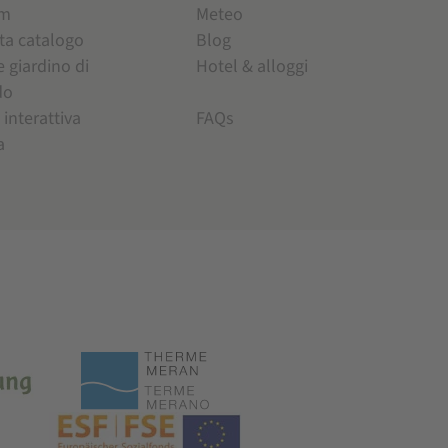
am
Meteo
ta catalogo
Blog
e giardino di
Hotel & alloggi
do
 interattiva
FAQs
a