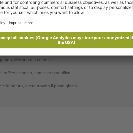
ichiesta
o in ambienti accoglienti, camere o appartamenti, immersi nel verde con
icinanza ed i locali tipici di zona.
agundo, Merano o su a Velloi.
traffico cittadino, con vista magnifica.
 la natura, avete trovato il posto giusto.