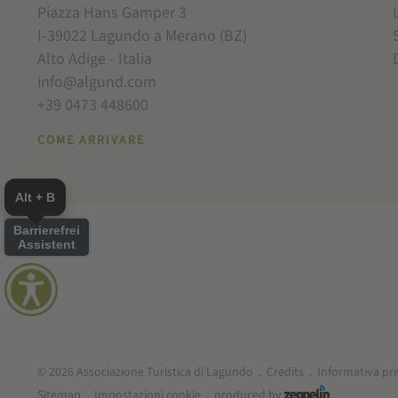
Piazza Hans Gamper 3
I-39022 Lagundo a Merano (BZ)
Alto Adige - Italia
info@algund.com
+39 0473 448600
COME ARRIVARE
Alt + B
Barrierefrei
Assistent
© 2026 Associazione Turistica di Lagundo
.
Credits
.
Informativa pr
Sitemap
.
Impostazioni cookie
.
produced by