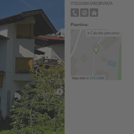
IT021038A1N6QBVM2A
Piantina:
Calcola percorso
Map data ©
LTS
OSM