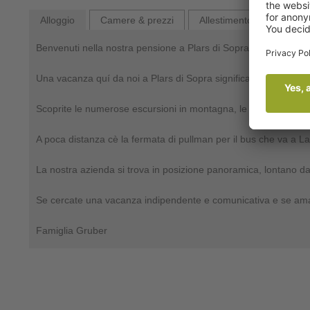
Alloggio
Camere & prezzi
Allestimento
Invia r
Benvenuti nella nostra pensione a Plars di Sopra!
Una vacanza quí da noi a Plars di Sopra significa relax e ripos
Scoprite le numerose escursioni in montagna, le passeggiate in v
A poca distanza cè la fermata di pullman per il bus che va a L
La nostra azienda si trova in posizione panoramica, lontano dal 
Se cercate una vacanza indipendente e comunicativa e se amate
Famiglia Gruber