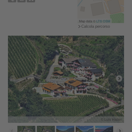
Map data ©
LTS
OSM
Calcola percorso
© Luis Haller