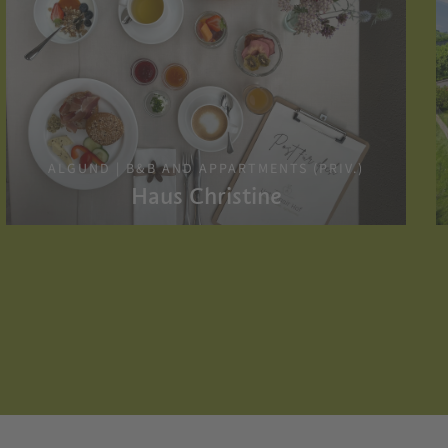
ALGUND | B&B AND APPARTMENTS (PRIV.)
Haus Christine