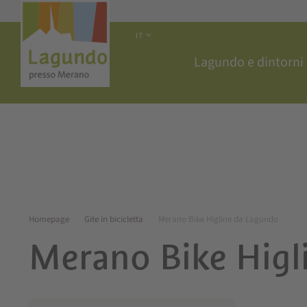
IT
Lagundo e dintorni
Homepage
Gite in bicicletta
Merano Bike Higline da Lagundo
Merano Bike Higl