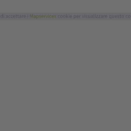
 di accettare i
Mapservices
cookie per visualizzare questo c