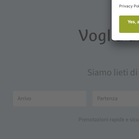
Voglia d
Siamo lieti di
Prenotazioni rapide e sicu