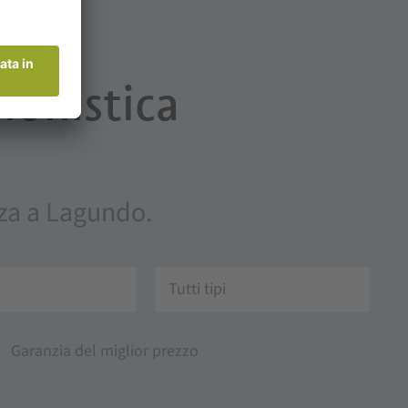
ionistica
anza a Lagundo.
Tutti tipi
Garanzia del miglior prezzo