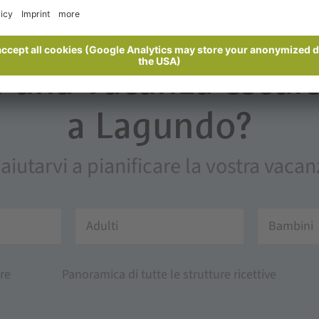
i una vacanza escurs
a Lagundo?
 aiutarvi a pianificare la vostra vac
Adulti
Bambini
re
Panoramica di tutte le strutture ricettive