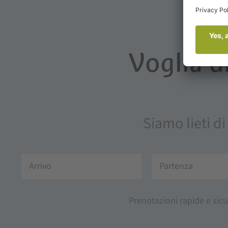
Voglia d
Siamo lieti di
Prenotazioni rapide e sicu