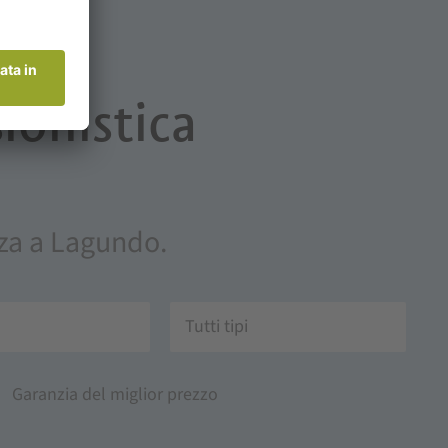
ionistica
anza a Lagundo.
Tutti tipi
Garanzia del miglior prezzo