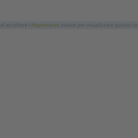
 di accettare i
Mapservices
cookie per visualizzare questo c