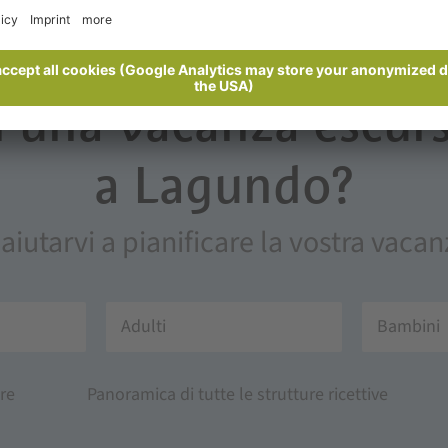
i una vacanza escurs
a Lagundo?
 aiutarvi a pianificare la vostra vac
Adulti
Bambini
re
Panoramica di tutte le strutture ricettive