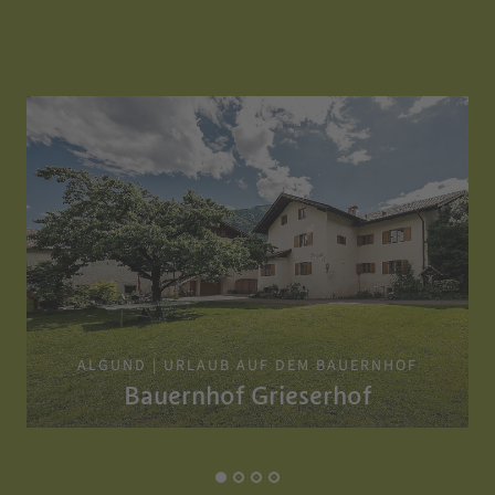
ALGUND | URLAUB AUF DEM BAUERNHOF
Bauernhof Grieserhof