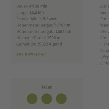
Dauer:
4h 50 min
Alme
Länge:
15,5 km
Gemü
Schwierigkeit:
Schwer
Sonn
Höhenmeter bergauf:
776 hm
Wand
Höhenmeter bergab:
1607 hm
Der 
Höchster Punkt:
1906 m
Alme
Gemeinde:
39022 Algund
Fich
Vari
GPX DOWNLOAD
(Weg
Lini
Teilen