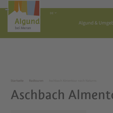
DE
Algund & Umge
Startseite
Radtouren
Aschbach Almentour nach Naturns
Aschbach Alment