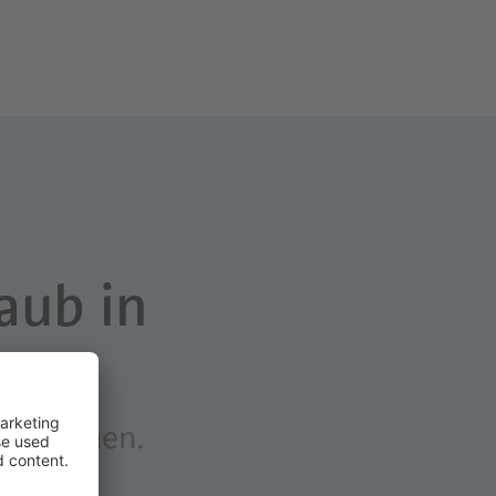
aub in
 zu planen.