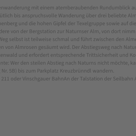
nwanderung mit einem atemberaubenden Rundumblick auf 
tlich bis anspruchsvolle Wanderung über drei beliebte Al
enberg und die hohen Gipfel der Texelgruppe sowie auf die
ere von der Bergstation zur Naturnser Alm, von dort nim
Weg selbst ist teilweise schmal und führt zwischen den Alm
n von Almrosen gesäumt wird. Der Abstiegsweg nach Naturn
tenwald und erfordert entsprechende Trittsicherheit und Ko
ante: Wer den steilen Abstieg nach Naturns nicht möchte, k
 Nr. 5B) bis zum Parkplatz Kreuzbrünndl wandern.
e 211 oder Vinschgauer BahnAn der Talstation der Seilbahn