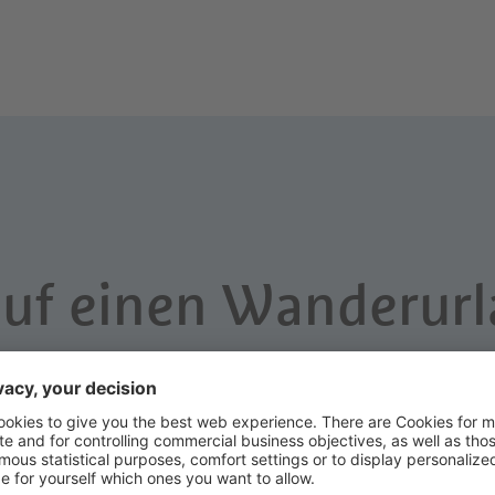
auf einen Wanderurl
Algund?
 Ihnen gerne, Ihren Urlaub in Algund