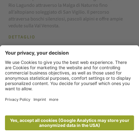
Rio Lagundo attraverso la Malga di Naturno fino
all’altopiano soleggiato di San Vigilio. Il percorso
attraversa boschi silenziosi, pascoli alpini e offre ampie
vedute sulla Val Venosta.
DETTAGLIO