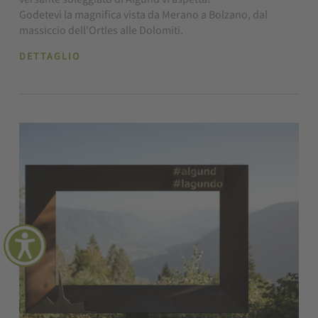
Godetevi la magnifica vista da Merano a Bolzano, dal
massiccio dell'Ortles alle Dolomiti.
DETTAGLIO