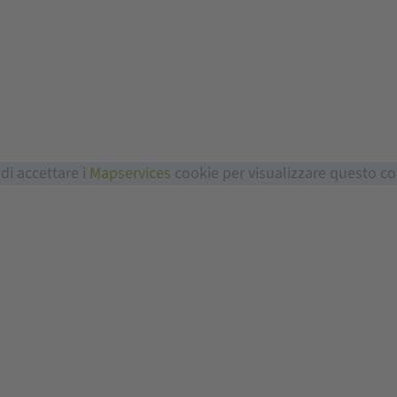
 di accettare i
Mapservices
cookie per visualizzare questo c