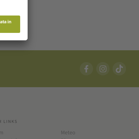
R LINKS
am
Meteo