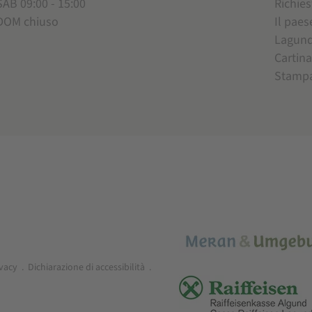
SAB 09:00 - 15:00
Richies
DOM chiuso
Il paes
Lagun
Cartina
Stamp
ivacy
.
Dichiarazione di accessibilità
.