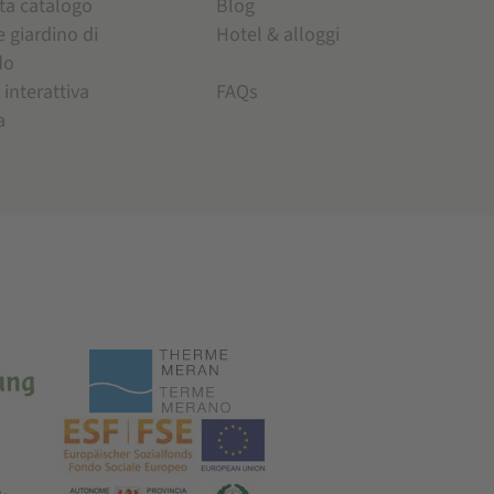
ta catalogo
Blog
e giardino di
Hotel & alloggi
do
 interattiva
FAQs
a