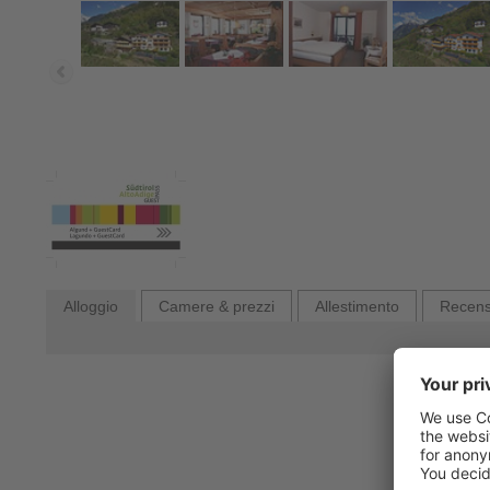
Alloggio
Camere & prezzi
Allestimento
Recens