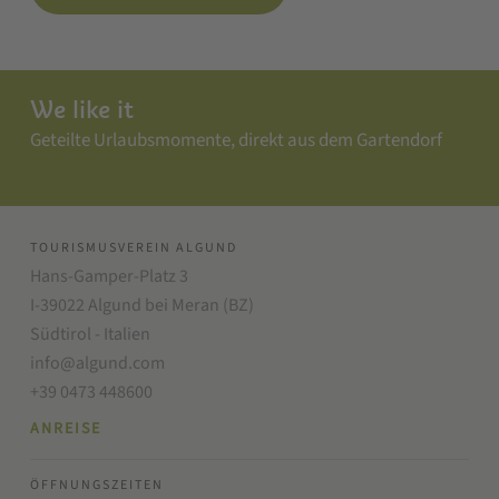
We like it
Geteilte Urlaubsmomente, direkt aus dem Gartendorf
TOURISMUSVEREIN ALGUND
Hans-Gamper-Platz 3
I-39022 Algund bei Meran (BZ)
Südtirol - Italien
info@algund.com
+39 0473 448600
ANREISE
ÖFFNUNGSZEITEN