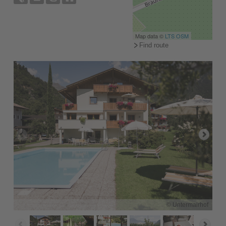
Map data ©
LTS
OSM
Find route
© Untermairhof