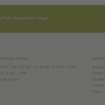
 from the garden village
OPENING HOURS
FOOTE
MON - FRI 8.30 AM - 12.30 PM & 2 PM - 6 PM
Webc
SAT 9 AM - 3 PM
Order 
SUN closed
Flower
Interac
Press