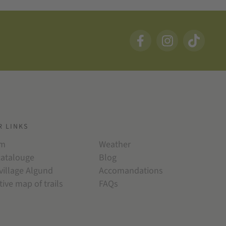
R LINKS
am
Weather
catalouge
Blog
village Algund
Accomandations
tive map of trails
FAQs