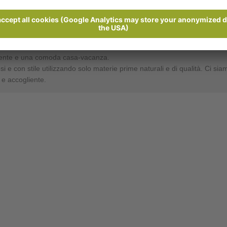
Send enquiry
 e soleggiato a 1.360 m di altitudine sopra la conca di Merano nell'idil
a ed un panorama impressionate verso le montagne del Gruppo del Tessa
almente e una comoda casa-vacanza.
 con stile utilizzando solo materie prime naturali e di qualità. Ci siamo
e accogliente.