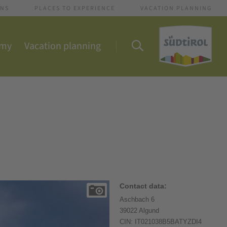
ONS
PLACES TO EXPERIENCE
VACATION PLANNING
omy
Vacation planning
Contact data:
Aschbach 6
39022 Algund
CIN: IT021038B5BATYZDI4