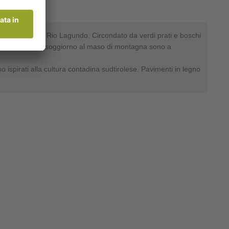
liaco paesino di Rio Lagundo. Circondato da verdi prati e boschi
. Per il Vostro soggiorno al maso di montagna sono a
 ispirati alla cultura contadina sudtirolese. Pavimenti in legno