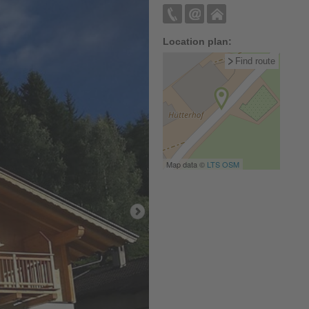
Location plan:
Find route
Map data ©
LTS
OSM