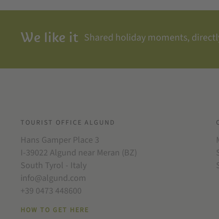
We like it
Shared holiday moments, directly
TOURIST OFFICE ALGUND
Hans Gamper Place 3
I-39022 Algund near Meran (BZ)
South Tyrol - Italy
info@algund.com
+39 0473 448600
HOW TO GET HERE