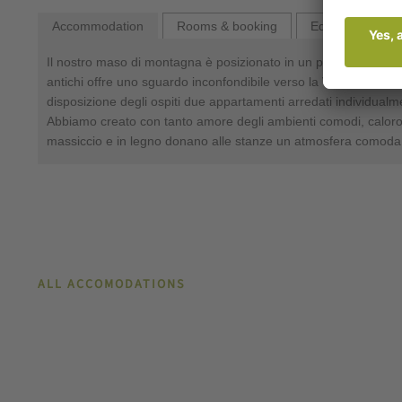
Accommodation
Rooms & booking
Equipment
Il nostro maso di montagna è posizionato in un posto tranquillo
antichi offre uno sguardo inconfondibile verso la Val Venost
disposizione degli ospiti due appartamenti arredati individu
Abbiamo creato con tanto amore degli ambienti comodi, calorosi e
massiccio e in legno donano alle stanze un atmosfera comoda 
ALL ACCOMODATIONS