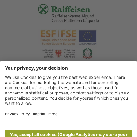
© 2026 Associazione Turistica di Lagundo
.
Credits
.
Informativa privacy
.
Dichiarazione di accessibilità
.
Sitemap
.
Impostazioni cookie
.
produced by