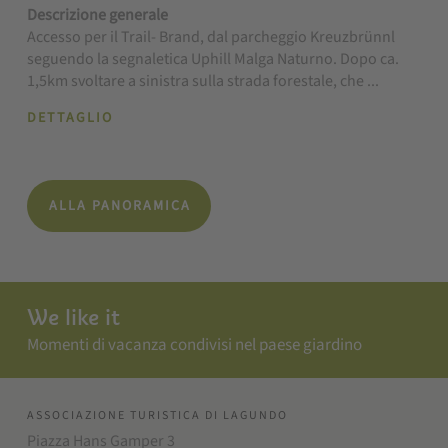
Descrizione generale
Accesso per il Trail- Brand, dal parcheggio Kreuzbrünnl
seguendo la segnaletica Uphill Malga Naturno. Dopo ca.
1,5km svoltare a sinistra sulla strada forestale, che ...
DETTAGLIO
ALLA PANORAMICA
We like it
Momenti di vacanza condivisi nel paese giardino
ASSOCIAZIONE TURISTICA DI LAGUNDO
Piazza Hans Gamper 3