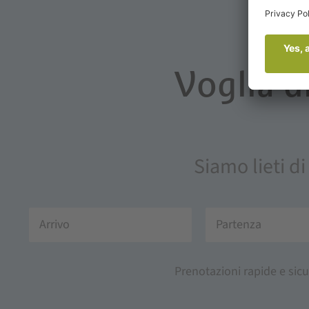
Voglia d
Siamo lieti di
Prenotazioni rapide e sicu