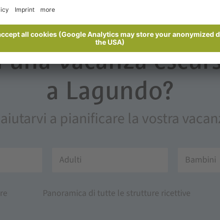
i una vacanza escurs
a Lagundo?
 aiutarvi a pianificare la vostra vac
Adulti
Bambini
re
Panoramica di tutte le strutture ricettive