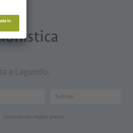
ionistica
anza a Lagundo.
Tutti tipi
Garanzia del miglior prezzo