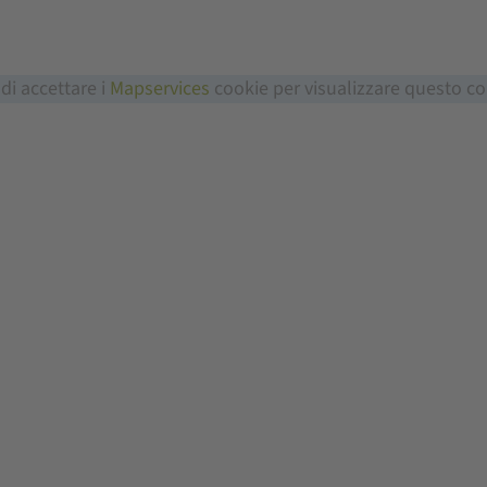
 di accettare i
Mapservices
cookie per visualizzare questo c