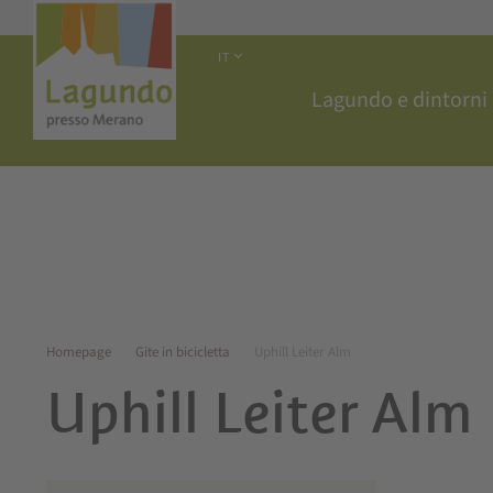
IT
Lagundo e dintorni
Homepage
Gite in bicicletta
Uphill Leiter Alm
Uphill Leiter Alm