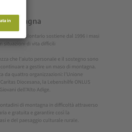
NE
di montagna
 di Lavoro Volontario sostiene dal 1996 i masi
situazioni di vita difficili
zza che l'aiuto personale e il sostegno sono
r continuare a gestire un maso di montagna.
ta da quattro organizzazioni: l'Unione
la Caritas Diocesana, la Lebenshilfe ONLUS
 Giovani dell'Alto Adige.
contadini di montagna in difficoltà attraverso
ia e gratuita e garantire così la
si e del paesaggio culturale rurale.