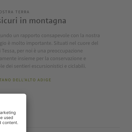
NOSTRA TERRA
sicuri in montagna
agundo un rapporto consapevole con la nostra
gio è molto importante. Situati nel cuore del
 Tessa, per noi è una preoccupazione
vamente insieme per la conservazione e
dei sentieri escursionistici e ciclabili.
TANO DELL'ALTO ADIGE