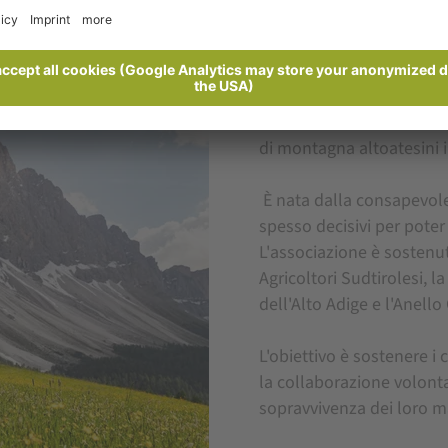
AIUTARE E FARE DEL BE
Aiuto ai masi 
L'associazione Interventi
di montagna altoatesini in 
È nata dalla consapevole
spesso decisivi per pote
L'associazione è sostenu
Agricoltori Sudtirolesi, 
dell'Alto Adige e l'Anello
L'obiettivo è sostenere i 
la collaborazione volontar
sopravvivenza dei loro ma