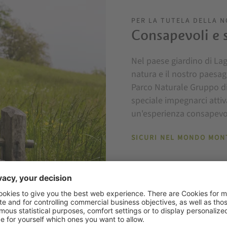
PER LA TUTELA DELLA 
Consapevoli e 
Nel paese giardino di L
natura e il nostro paesag
Parco Naturale Gruppo di
speciale impegnarci atti
un'esperienza consapevole 
SICURI NEL MONDO MON