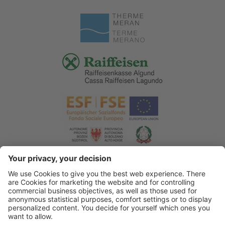
© 2026 Associazione Turistica di Lagundo
.
Credits
.
Informativa privacy
.
Dichiarazione di accessibilità
.
Sitemap
.
Impostazioni cookie
.
produced by