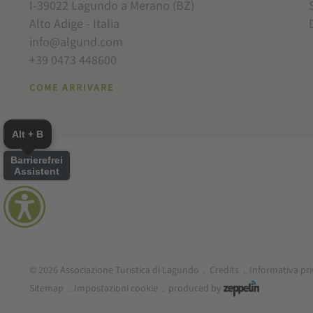
I-39022 Lagundo a Merano (BZ)
Alto Adige - Italia
info@algund.com
+39 0473 448600
COME ARRIVARE
Alt + B
Barrierefrei
Assistent
© 2026 Associazione Turistica di Lagundo
.
Credits
.
Informativa pr
Sitemap
.
Impostazioni cookie
.
produced by