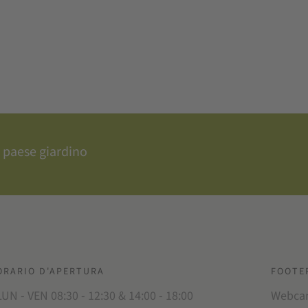
 paese giardino
ORARIO D'APERTURA
FOOTE
LUN - VEN 08:30 - 12:30 & 14:00 - 18:00
Webc