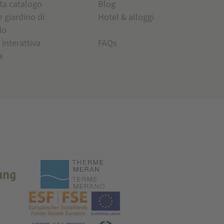
ta catalogo
Blog
e giardino di
Hotel & alloggi
do
 interattiva
FAQs
a