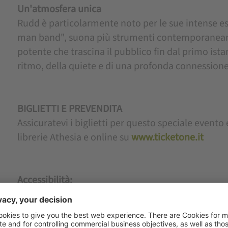
Un'atmosfera unica
Rudd è particolarmente noto per le sue intense e
man band", suona più strumenti contemporanea
potente che trascina il pubblico fin dal primo ista
ritmo, della quiete e di una profonda connessione
BIGLIETTI E PREVENDITA
Assicuratevi i biglietti per questo speciale evento es
librerie Athesia e online su
www.ticketone.it
Accessibilità:
L'Area per le feste all'aperto di Lagundo è accessibile
livelli sono collegati tramite rampe. Sono disponibi