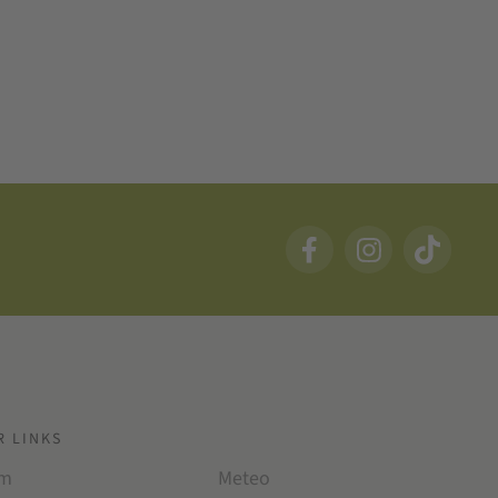
R LINKS
am
Meteo