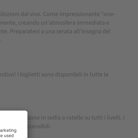
sibizioni dal vivo. Come impressionante "one-
mente, creando un'atmosfera immediata e
nte. Preparatevi a una serata all'insegna del
.
tivo! I biglietti sono disponibili in tutte le
 alle persone in sedia a rotelle su tutti i livelli. I
li bagni accessibili.