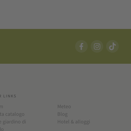
R LINKS
am
Meteo
ta catalogo
Blog
e giardino di
Hotel & alloggi
do