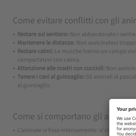
Come evitare conflitti con gli ani
Restare sul sentiero:
Non abbandonate i sentieri 
Mantenere le distanze
: Non avvicinatevi tropp
Restare calmi:
Le mucche hanno un campo visivo
comportatevi con calma.
Attenzione alle madri con cuccioli:
Non avvicina
Tenere i cani al guinzaglio:
Gli animali al pasco
al guinzaglio.
Come si comportano gli animali s
L’animale vi fissa intensamente: vi considera u