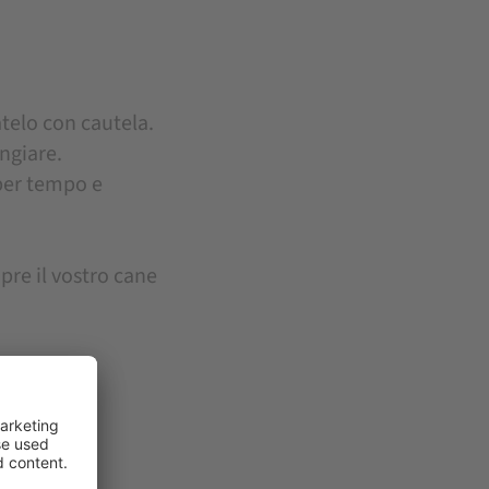
atelo con cautela.
ngiare.
per tempo e
pre il vostro cane