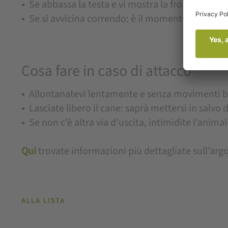
Se abbassa la testa e vi mostra la fronte, potre
Se si avvicina correndo: è il momento di allon
Cosa fare in caso di attacco
Allontanatevi lentamente e senza movimenti bru
Lasciate libero il cane: saprà mettersi in salvo 
Se non c’è altra via d’uscita, intimidite l’ani
Qui
trovate informazioni più dettagliate sull’ar
ALLA LISTA