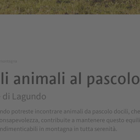
n montagna
i animali al pascol
e di Lagundo
undo potreste incontrare animali da pascolo docili, ch
consapevolezza, contribuite a mantenere questo equili
dimenticabili in montagna in tutta serenità.