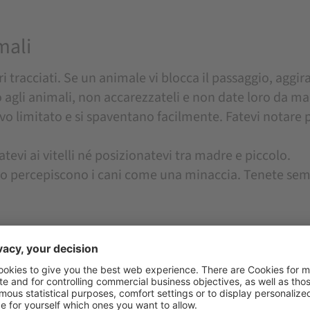
mali
tracciati. Se un animale vi blocca il passaggio, aggir
o agli animali, non accarezzateli e non date loro da ma
 limitato e si spaventano facilmente. Fatevi notare 
tevi ai vitelli né posizionatevi tra madre e piccolo.
lo percepiscono i cani come una minaccia. Tenete sem
e vi avvicinate troppo
na possibile minaccia.