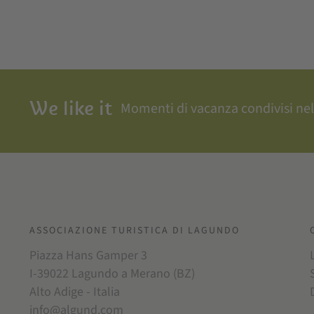
We like it
Momenti di vacanza condivisi nel
ASSOCIAZIONE TURISTICA DI LAGUNDO
Piazza Hans Gamper 3
I-39022 Lagundo a Merano (BZ)
Alto Adige - Italia
info@algund.com