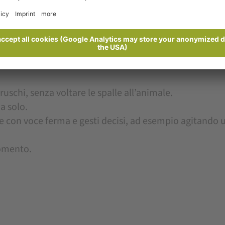
bbe prepararsi ad attaccare.
tanarsi rapidamente.
schi, senza voltare le spalle all’animale.
da solo.
male con voce ferma e gesti decisi, ad esempio agitando
gomento.