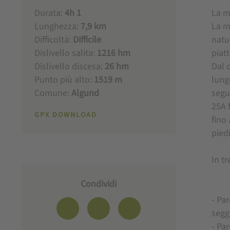
Durata:
4h 1
La m
Lunghezza:
7,9 km
La m
Difficoltà:
Difficile
natu
Dislivello salita:
1216 hm
piat
Dislivello discesa:
26 hm
Dal 
Punto più alto:
1519 m
lung
Comune:
Algund
segue
25A 
GPX DOWNLOAD
fino
pied
In t
Condividi
- P
ar
seggi
- Pa