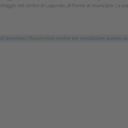
rcheggio nel centro di Lagundo, di fronte al municipio. ( a 
 di accettare i
Mapservices
cookie per visualizzare questo c