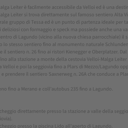
alga Leiter è facilmente accessibile da Velloi ed è una dest
alga Leiter si trova direttamente sul famoso sentiero Alta V
rale gruppo di Tessa ed è un punto di partenza ideale per tant
ti deliziosi con formaggio e speck ma possiede anche una vast
centro di Lagundo (vicino alla nuova chiesa parrocchiale) il
o lo stesso sentiero fino al monumento naturale Schlundenstein
 il sentiero n. 26 fino ai ristori Kienegger e Oberplatzer. Dal
fino alla stazione a monte della cestovia Velloi-Malga Leite
 a Velloi e poi la seggiovia fino a Plars di Mezzo/Lagundo oppu
i e prendere il sentiero Saxnerweg n. 26A che conduce a Plar
reno fino a Merano e coll'autobus 235 fino a Lagundo.
cheggio direttamente presso la stazione a valle della seggiov
ovia).
rcheggio presso la piscina Lido all'aperto di Lagundo.