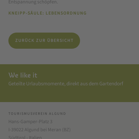
Entspannung schöpfen.
KNEIPP-SÄULE: LEBENSORDNUNG
ZURÜCK ZUR ÜBERSICHT
We like it
Geteilte Urlaubsmomente, direkt aus dem Gartendorf
TOURISMUSVEREIN ALGUND
Hans-Gamper-Platz 3
I-39022 Algund bei Meran (BZ)
Südtirol - Italien