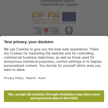
© 2026 Tourismusverein Algund
.
Impressum
.
Datenschutzerklärung
.
Barrierefreiheitserklärung
.
Sitemap
.
Cookie Einstellungen
.
produced by